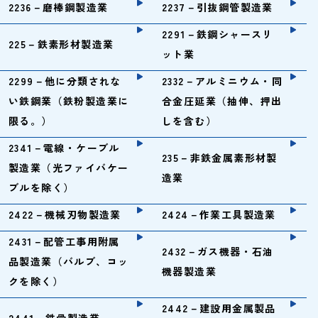
2236－磨棒鋼製造業
2237－引抜鋼管製造業
2291－鉄鋼シャースリ
225－鉄素形材製造業
ット業
2299－他に分類されな
2332－アルミニウム・同
い鉄鋼業（鉄粉製造業に
合金圧延業（抽伸、押出
限る。）
しを含む）
2341－電線・ケーブル
235－非鉄金属素形材製
製造業（光ファイバケー
造業
ブルを除く）
2422－機械刃物製造業
2424－作業工具製造業
2431－配管工事用附属
2432－ガス機器・石油
品製造業（バルブ、コッ
機器製造業
クを除く）
2442－建設用金属製品