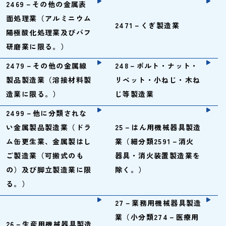
2469－その他の金属表
面処理業（アルミニウム
2471－くぎ製造業
陽極酸化処理業及びバフ
研磨業に限る。）
2479－その他の金属線
248－ボルト・ナット・
製品製造業（溶接材料製
リベット・小ねじ・木ね
造業に限る。）
じ等製造業
2499－他に分類されな
い金属製品製造業（ドラ
25－はん用機械器具製造
ム缶更生業、金属製はし
業（細分類2591－消火
ご製造業（可搬式のも
器具・消火装置製造業を
の）及び脚立製造業に限
除く。）
る。）
27－業務用機械器具製造
業（小分類274－医療用
26－生産用機械器具製造