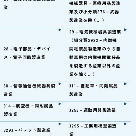
機械器具・医療用品製造
業
業及び小分類276－武器
製造業を除く。）
29－電気機械器具製造業
（細分類2922－内燃機
28－電子部品・デバイ
関電装品製造業のうち自
ス・電子回路製造業
動車用の内燃機関電装品
を製造する産業以外の産
業を除く。）
30－情報通信機械器具製
311－自動車・同附属品
造業
製造業
314－航空機・同附属品
3253－運動用具製造業
製造業
3295－工業用模型製造
3293－パレット製造業
業