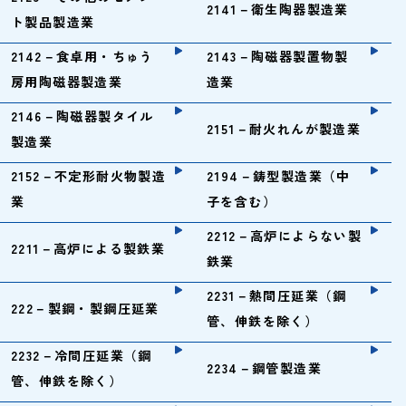
2141－衛生陶器製造業
ト製品製造業
2142－食卓用・ちゅう
2143－陶磁器製置物製
房用陶磁器製造業
造業
2146－陶磁器製タイル
2151－耐火れんが製造業
製造業
2152－不定形耐火物製造
2194－鋳型製造業（中
業
子を含む）
2212－高炉によらない製
2211－高炉による製鉄業
鉄業
2231－熱間圧延業（鋼
222－製鋼・製鋼圧延業
管、伸鉄を除く）
2232－冷間圧延業（鋼
2234－鋼管製造業
管、伸鉄を除く）