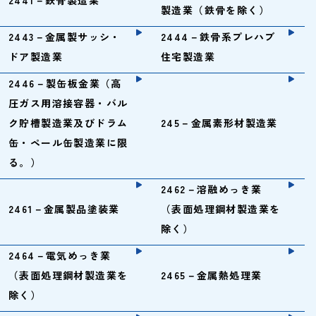
2441－鉄骨製造業
製造業（鉄骨を除く）
2443－金属製サッシ・
2444－鉄骨系プレハブ
ドア製造業
住宅製造業
2446－製缶板金業（高
圧ガス用溶接容器・バル
ク貯槽製造業及びドラム
245－金属素形材製造業
缶・ペール缶製造業に限
る。）
2462－溶融めっき業
2461－金属製品塗装業
（表面処理鋼材製造業を
除く）
2464－電気めっき業
（表面処理鋼材製造業を
2465－金属熱処理業
除く）